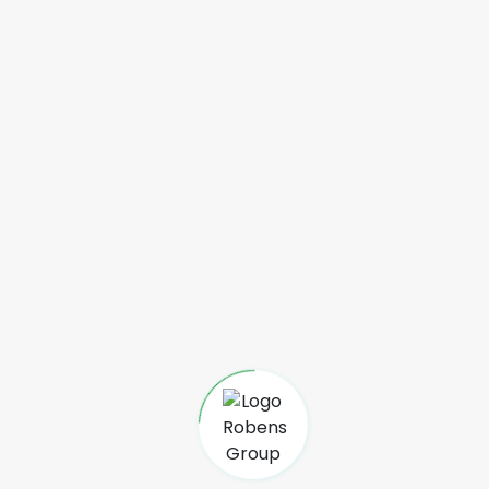
Le Paulownia Hybride Shantong : variété mise à l’honneur
par ROBENS GROUP en 2021 15.02.2021 Après plusieurs
années de recherche et développement, ROBENS
GROUP a introduit en 2020 une nouvelle variété de
Paulownia sur le marché malgache : le Paulownia
Hybride Shantong. Aujourd’hui, le groupe est en mesure
de produire à
...
Lire la suite
Reboisement Akany Avoko
Reboisement 2021 : ROBENS GROUP plante plus de 600
arbres avec l’Akany Avoko Faravohitra 09.02.2021 Le 06
février dernier, les équipes de ROBENS GROUP se sont
mobilisées pour accompagner les résidentes et les
encadreurs de l’Akany Avoko Faravohitra au cours d’une
journée de plantation. Lors de cette journée, plus de
...
Lire la suite